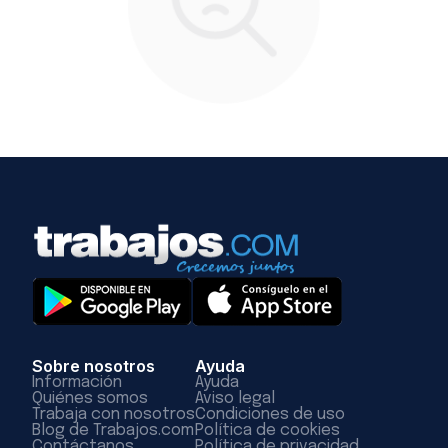
Sobre nosotros
Ayuda
Información
Ayuda
Quiénes somos
Aviso legal
Trabaja con nosotros
Condiciones de uso
Blog de Trabajos.com
Política de cookies
Contáctanos
Política de privacidad