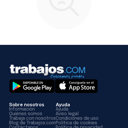
Sobre nosotros
Ayuda
Información
Ayuda
Quiénes somos
Aviso legal
Trabaja con nosotros
Condiciones de uso
Blog de Trabajos.com
Política de cookies
Contáctanos
Política de privacidad