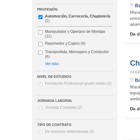
B
PROFESIÓN
Mara
Automoción, Carrocería, Chapistería
unir
(2)
apare
Manipulador y Operario de Montaje
De d
(11)
Reponedor y Cajero
(9)
Transportista, Mensajero y Conductor
(6)
Ch
Ver más
MAR
NIVEL DE ESTUDIOS
B
Formación Profesional grado medio
(2)
Marau
equi
ambie
JORNADA LABORAL
Jornada Completa
(2)
De d
TIPO DE CONTRATO
De duracion determinada
(2)