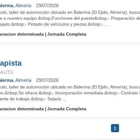
alerma
, Almería
29/07/2026
uto, taller de automoción ubicado en Balerma (El Ejido, Almería), bus
se a nuestro equipo.&nbsp;Funciones del puesto&nbsp;- Preparación d
jado.&nbsp;- Pintado de vehículos y piezas.&nbsp;- ...
uracion determinada
Jornada Completa
apista
AUTO
alerma
, Almería
29/07/2026
to, taller de automoción ubicado en Balerma (El Ejido, Almería), busc
po.&nbsp;Se ofrece:&nbsp;- Incorporación inmediata.&nbsp;- Contrato
nte de trabajo.&nbsp;- Salario ...
uracion determinada
Jornada Completa
1