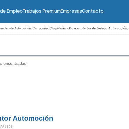
 de Empleo
Trabajos Premium
Empresas
Contacto
empleo de Automoción, Carrocería, Chapistería
>
Buscar ofertas de trabajo Automoción, 
as encontradas
ntor Automoción
AUTO