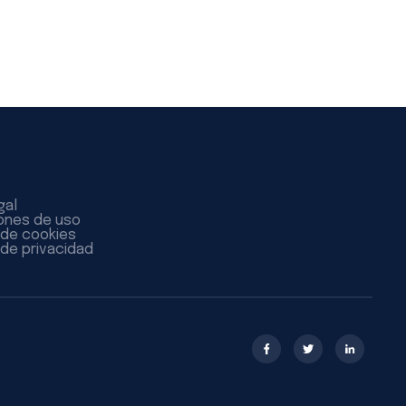
gal
ones de uso
a de cookies
 de privacidad