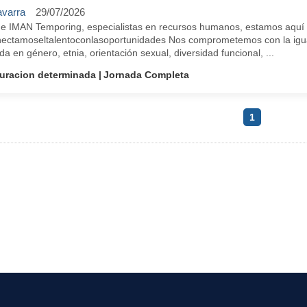
varra
29/07/2026
e IMAN Temporing, especialistas en recursos humanos, estamos aquí pa
ectamoseltalentoconlasoportunidades Nos comprometemos con la igua
a en género, etnia, orientación sexual, diversidad funcional, ...
uracion determinada
Jornada Completa
1