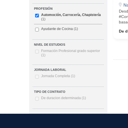
Na
PROFESIÓN
Desd
Automoción, Carrocería, Chapistería
#Con
(1)
basad
Ayudante de Cocina
(1)
De d
NIVEL DE ESTUDIOS
Formación Profesional grado superior
(1)
JORNADA LABORAL
Jornada Completa
(1)
TIPO DE CONTRATO
De duracion determinada
(1)