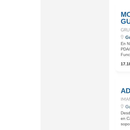
MO
G
GRU
Gu
En N
PDA/
Func
17.1
AD
IMA
Gu
Desde
en C
sopo