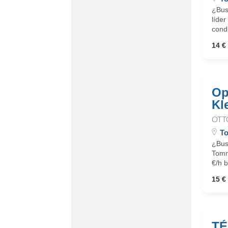
¿Busc
líder
cond
14 € 
Op
Kl
OTT
To
¿Bus
Tommy
€/h b
15 € 
TÉ