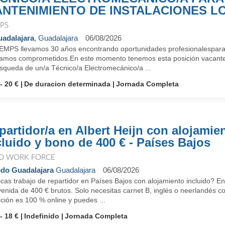
NTENIMIENTO DE INSTALACIONES L
PS
adalajara
, Guadalajara
06/08/2026
EMPS llevamos 30 años encontrando oportunidades profesionalespara 
tamos comprometidos.En este momento tenemos esta posición vacant
úsqueda de un/a Técnico/a Electromecánico/a ...
- 20 €
De duracion determinada
Jornada Completa
partidor/a en Albert Heijn con alojamie
cluido y bono de 400 € - Países Bajos
O WORK FORCE
do Guadalajara
Guadalajara
06/08/2026
as trabajo de repartidor en Países Bajos con alojamiento incluido? En
enida de 400 € brutos. Solo necesitas carnet B, inglés o neerlandés c
ción es 100 % online y puedes ...
- 18 €
Indefinido
Jornada Completa