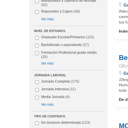
Manipulador y Operario de Montaje
Gu
(52)
Adec
Reponedor y Cajero
(40)
camió
Ver más
tus f
Inde
NIVEL DE ESTUDIOS
Graduado Escolar/Primarios
(115)
Bachillerato o equivalente
(27)
Formación Profesional grado medio
Be
(20)
Ver más
GRU
Gu
JORNADA LABORAL
¡Des
Jornada Completa
(175)
Huma
Jornada Intensiva
(11)
todo 
Media Jornada
(4)
De d
Ver más
TIPO DE CONTRATO
De duracion determinada
(123)
MO