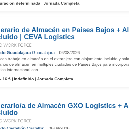
uracion determinada
Jornada Completa
erario de Almacén en Países Bajos + A
cluido | CEVA Logistics
O WORK FORCE
do Guadalajara
Guadalajara
06/08/2026
as trabajo en almacén en el extranjero con alojamiento incluido y sal
arios de almacén en múltiples ciudades de Países Bajos para incorpora
tica internacional con ...
- 16 €
Indefinido
Jornada Completa
erario/a de Almacén GXO Logistics + A
cluido
O WORK FORCE
do Castellón
Castellón
06/08/2026