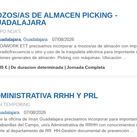
ZOS/AS DE ALMACEN PICKING -
UADALAJARA
PO NOA'S
adalajara
, Guadalajara
07/08/2026
OAWORK ETT precisamos incorporar a mozos/as de almacén con impresc
radiofrecuencia u otro y uso de la traspaleta eléctrica para importa
iones generales de almacén- Picking con máquinas- Ubicación ...
85 €
De duracion determinada
Jornada Completa
MINISTRATIVA RRHH Y PRL
N TEMPORING
adalajara
07/08/2026
 la oficina de Iman Guadalajara precisamos incorporar para importante
abanillas del Campo, un/a Administrativa de RRHH con conocimientos
rte al departamento de RR. HH-Gestión documental de prevención ...