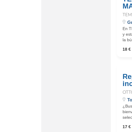
MA
TEM
Gu
En T
y es
la b
18 € 
Re
in
OTT
To
¿Busc
bienv
selec
17 € 