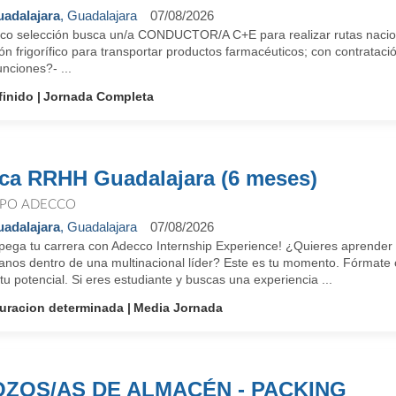
adalajara
, Guadalajara
07/08/2026
co selección busca un/a CONDUCTOR/A C+E para realizar rutas nacion
n frigorífico para transportar productos farmacéuticos; con contrataci
unciones?- ...
finido
Jornada Completa
ca RRHH Guadalajara (6 meses)
PO ADECCO
adalajara
, Guadalajara
07/08/2026
pega tu carrera con Adecco Internship Experience! ¿Quieres aprender
nos dentro de una multinacional líder? Este es tu momento. Fórmate 
tu potencial. Si eres estudiante y buscas una experiencia ...
uracion determinada
Media Jornada
ZOS/AS DE ALMACÉN - PACKING