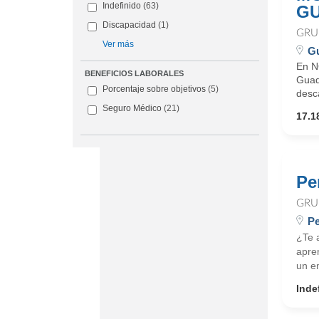
Indefinido
(63)
G
Discapacidad
(1)
GRU
Ver más
Gu
En N
BENEFICIOS LABORALES
Guad
Porcentaje sobre objetivos
(5)
desc
Seguro Médico
(21)
17.1
Pe
GRU
Pe
¿Te 
apren
un e
Inde