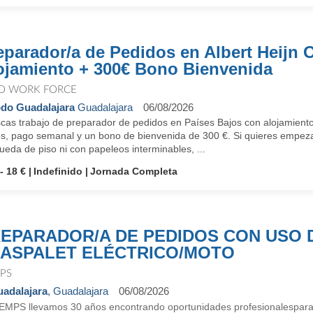
eparador/a de Pedidos en Albert Heijn O
ojamiento + 300€ Bono Bienvenida
O WORK FORCE
do Guadalajara
Guadalajara
06/08/2026
as trabajo de preparador de pedidos en Países Bajos con alojamiento i
s, pago semanal y un bono de bienvenida de 300 €. Si quieres empezar 
eda de piso ni con papeleos interminables, ...
- 18 €
Indefinido
Jornada Completa
EPARADOR/A DE PEDIDOS CON USO 
ASPALET ELÉCTRICO/MOTO
PS
adalajara
, Guadalajara
06/08/2026
EMPS llevamos 30 años encontrando oportunidades profesionalespara 