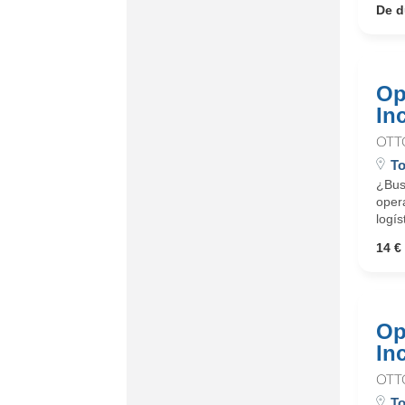
De d
Op
In
OTT
To
¿Busc
oper
logís
14 € 
Op
In
OTT
To