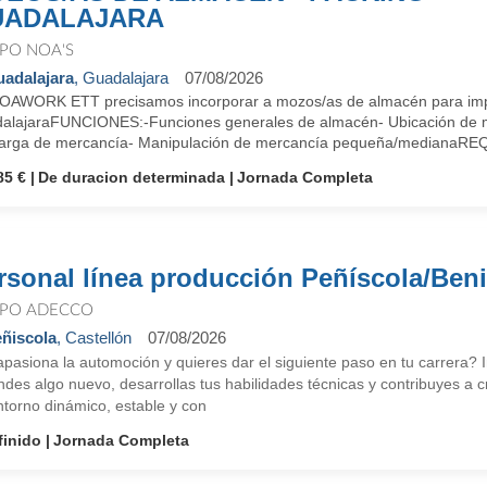
UADALAJARA
PO NOA'S
adalajara
, Guadalajara
07/08/2026
OAWORK ETT precisamos incorporar a mozos/as de almacén para imp
alajaraFUNCIONES:-Funciones generales de almacén- Ubicación de m
arga de mercancía- Manipulación de mercancía pequeña/medianaREQ
85 €
De duracion determinada
Jornada Completa
rsonal línea producción Peñíscola/Beni
PO ADECCO
ñiscola
, Castellón
07/08/2026
apasiona la automoción y quieres dar el siguiente paso en tu carrera?
des algo nuevo, desarrollas tus habilidades técnicas y contribuyes a 
ntorno dinámico, estable y con
finido
Jornada Completa