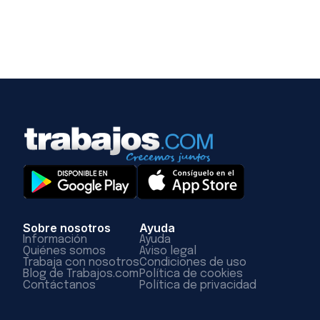
Sobre nosotros
Ayuda
Información
Ayuda
Quiénes somos
Aviso legal
Trabaja con nosotros
Condiciones de uso
Blog de Trabajos.com
Política de cookies
Contáctanos
Política de privacidad