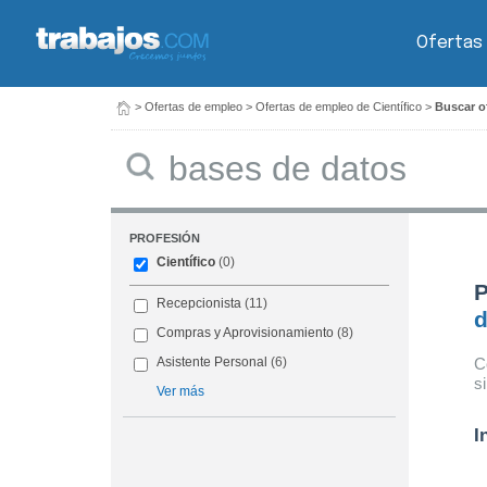
Ofertas
>
Ofertas de empleo
>
Ofertas de empleo de Científico
>
Buscar of
Buscar
PROFESIÓN
Científico
(0)
P
Recepcionista
(11)
d
Compras y Aprovisionamiento
(8)
C
Asistente Personal
(6)
s
Ver más
I