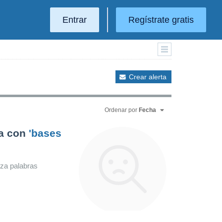
Entrar
Regístrate gratis
Crear alerta
Ordenar por
Fecha
da con
'bases
iza palabras