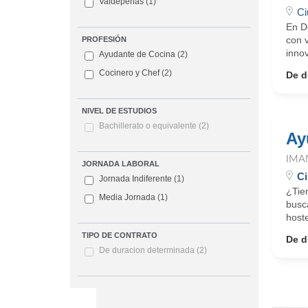
Valdepeñas
(1)
Ci
En D
con 
PROFESIÓN
innov
Ayudante de Cocina
(2)
Cocinero y Chef
(2)
De d
NIVEL DE ESTUDIOS
Bachillerato o equivalente
(2)
Ay
IMA
JORNADA LABORAL
Ci
Jornada Indiferente
(1)
¿Tie
Media Jornada
(1)
busc
hoste
TIPO DE CONTRATO
De d
De duracion determinada
(2)