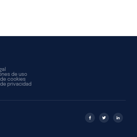
gal
ones de uso
a de cookies
 de privacidad