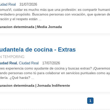
udad Real
31/07/2026
omusVi, cuidar es mucho más que una profesión: es compartir humanid
verdadero propósito. Buscamos personas con vocación, que quieran des
ación y el respeto están ...
uracion determinada
Media Jornada
udante/a de cocina - Extras
N TEMPORING
udad Real
, Ciudad Real
17/07/2026
nes experiencia como ayudante de cocina y buscas extras? ¡Queremos
ando personas como tú para colaborar en servicios puntuales como ayu
lería. ¿Qué harás? ...
uracion determinada
Jornada Indiferente
1