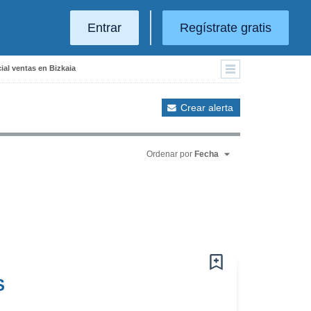
Entrar
Regístrate gratis
ial ventas en Bizkaia
Crear alerta
Ordenar por
Fecha
S