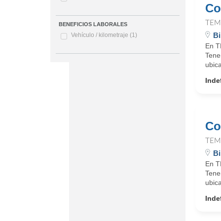
Co
TEM
BENEFICIOS LABORALES
Bi
Vehículo / kilometraje
(1)
En T
Tene
ubic
Inde
Co
TEM
Bi
En T
Tene
ubic
Inde