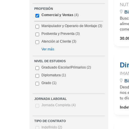
NUT
PROFESIÓN
Bi
Comercial y Ventas
(4)
Busc
alime
Manipulador y Operario de Montaje
(3)
comer
Postventa y Preventa
(3)
30.0
Atención al Cliente
(3)
Ver más
NIVEL DE ESTUDIOS
Di
Graduado Escolar/Primarios
(2)
IMA
Diplomatura
(1)
Bi
Grado
(1)
Desd
nos 
tu dí
JORNADA LABORAL
Jornada Completa
(4)
Inde
TIPO DE CONTRATO
Indefinido
(2)