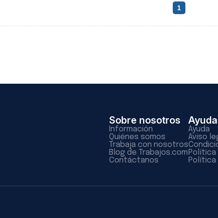
1
Sobre nosotros
Ayuda
Información
Ayuda
Quiénes somos
Aviso le
Trabaja con nosotros
Condici
Blog de Trabajos.com
Polític
Contáctanos
Política