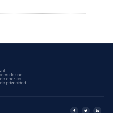
gal
ones de uso
a de cookies
 de privacidad