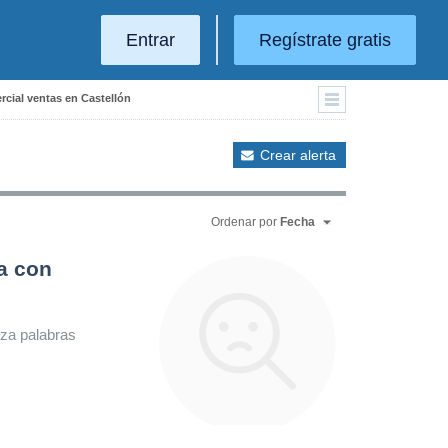
Entrar
Regístrate gratis
rcial ventas en Castellón
Crear alerta
Ordenar por
Fecha
a con
iza palabras