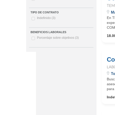
TEM
M
TIPO DE CONTRATO
En T
Indefinido
(3)
expe
COME
BENEFICIOS LABORALES
18.0
Porcentaje sobre objetivos
(3)
Co
LAB
To
Busca
ases
para 
Inde