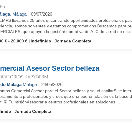
PS
álaga
, Málaga
09/07/2026
EMPS llevamos 25 años encontrando oportunidades profesionales para
riencia, somos solventes y estamos comprometidos.Buscamos para proye
RCIALES, que apoyen la gestión/ operativa de ATC de la red de oficina
00 € - 20.000 €
Indefinido
Jornada Completa
mercial Asesor Sector belleza
ORATORIOS KAPYDERM
do Málaga
Málaga
24/05/2026
mos Comercial Asesor para el Sector belleza y salud capilarSi te intere
oramiento a profesionales y crees que una buena relación es la base d
ti.🎯 Tu misiónAsesorar a centros profesionales en soluciones ...
finido
Jornada Completa