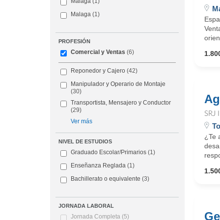
Malaga
(1)
M
Malaga
(1)
Espa
Vent
orien
PROFESIÓN
Comercial y Ventas
(6)
1.800
Reponedor y Cajero
(42)
Manipulador y Operario de Montaje
(30)
Ag
Transportista, Mensajero y Conductor
(29)
SRJ
Ver más
To
¿Te a
NIVEL DE ESTUDIOS
desar
Graduado Escolar/Primarios
(1)
respo
Enseñanza Reglada
(1)
1.500
Bachillerato o equivalente
(3)
JORNADA LABORAL
Ge
Jornada Completa
(5)