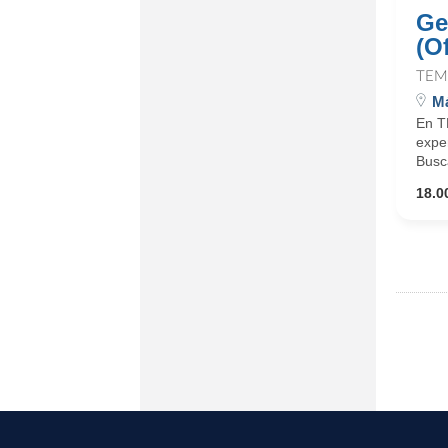
Ge
(O
TEM
M
En T
expe
Busca
18.0