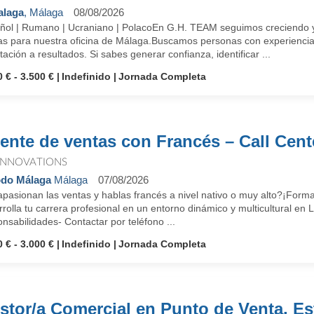
alaga
, Málaga
08/08/2026
ñol | Rumano | Ucraniano | PolacoEn G.H. TEAM seguimos creciendo 
as para nuestra oficina de Málaga.Buscamos personas con experiencia 
tación a resultados. Si sabes generar confianza, identificar ...
 € - 3.500 €
Indefinido
Jornada Completa
ente de ventas con Francés – Call Cent
 INNOVATIONS
do Málaga
Málaga
07/08/2026
pasionan las ventas y hablas francés a nivel nativo o muy alto?¡Forma 
rolla tu carrera profesional en un entorno dinámico y multicultural en
nsabilidades- Contactar por teléfono ...
 € - 3.000 €
Indefinido
Jornada Completa
stor/a Comercial en Punto de Venta. Es