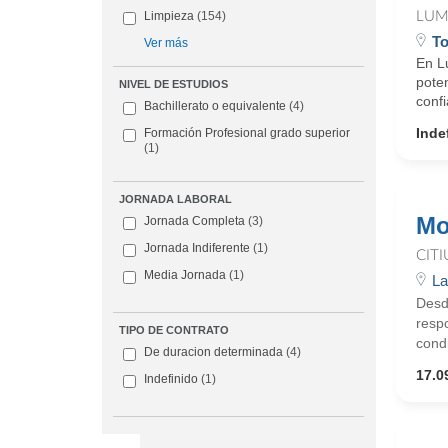
LUM
Limpieza
(154)
To
Ver más
En L
poten
NIVEL DE ESTUDIOS
conf
Bachillerato o equivalente
(4)
Inde
Formación Profesional grado superior
(1)
JORNADA LABORAL
Mo
Jornada Completa
(3)
Jornada Indiferente
(1)
CIT
Media Jornada
(1)
La
Desd
respo
TIPO DE CONTRATO
condi
De duracion determinada
(4)
17.0
Indefinido
(1)