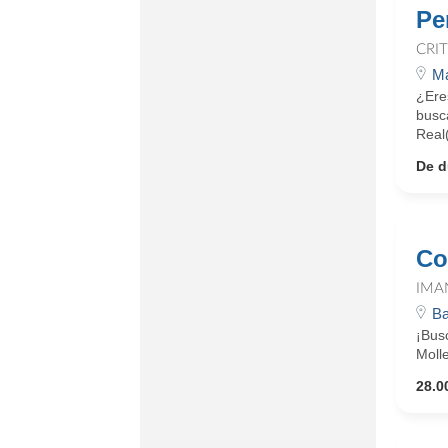
Pe
CRI
Ma
¿Ere
busc
Real(
De d
Co
IMA
Ba
¡Busc
Molle
28.0