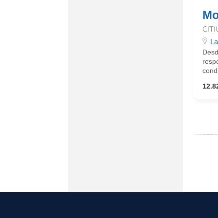
Mo
CIT
La
Desd
respo
condi
12.8