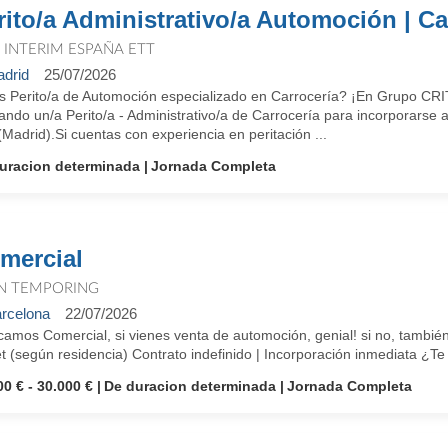
rito/a Administrativo/a Automoción | C
T INTERIM ESPAÑA ETT
drid
25/07/2026
s Perito/a de Automoción especializado en Carrocería? ¡En Grupo C
ando un/a Perito/a - Administrativo/a de Carrocería para incorporarse
Madrid).Si cuentas con experiencia en peritación ...
uracion determinada
Jornada Completa
mercial
N TEMPORING
rcelona
22/07/2026
amos Comercial, si vienes venta de automoción, genial! si no, también
t (según residencia) Contrato indefinido | Incorporación inmediata ¿T
00 € - 30.000 €
De duracion determinada
Jornada Completa