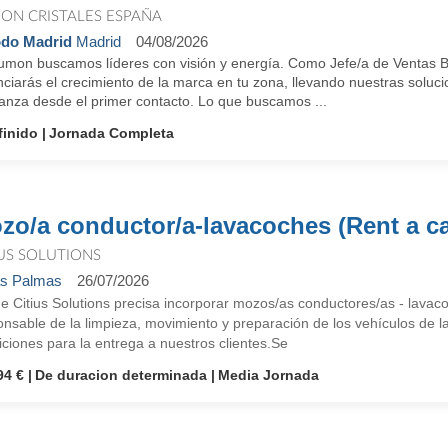
ON CRISTALES ESPAÑA
do Madrid
Madrid
04/08/2026
umon buscamos líderes con visión y energía. Como Jefe/a de Ventas B
ciarás el crecimiento de la marca en tu zona, llevando nuestras soluc
ianza desde el primer contacto. Lo que buscamos ...
finido
Jornada Completa
zo/a conductor/a-lavacoches (Rent a c
IUS SOLUTIONS
s Palmas
26/07/2026
e Citius Solutions precisa incorporar mozos/as conductores/as - la
nsable de la limpieza, movimiento y preparación de los vehículos de l
ciones para la entrega a nuestros clientes.Se
94 €
De duracion determinada
Media Jornada