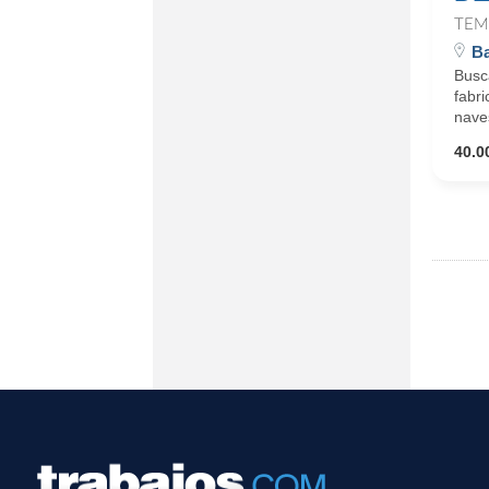
TEM
Ba
Busc
fabri
nave
40.0