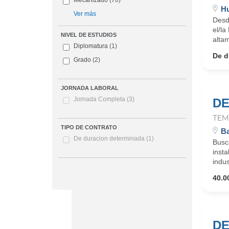
Mecanizado
(70)
Hu
Ver más
Desd
el/la
NIVEL DE ESTUDIOS
altam
Diplomatura
(1)
De d
Grado
(2)
JORNADA LABORAL
Jornada Completa
(3)
DE
TEM
TIPO DE CONTRATO
Ba
De duracion determinada
(1)
Busc
insta
indus
40.0
DE