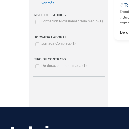
Ver más
Te
Desd
NIVEL DE ESTUDIOS
¿Bus
Formación Profesional grado medio
(1)
como
De d
JORNADA LABORAL
Jornada Completa
(1)
TIPO DE CONTRATO
De duracion determinada
(1)