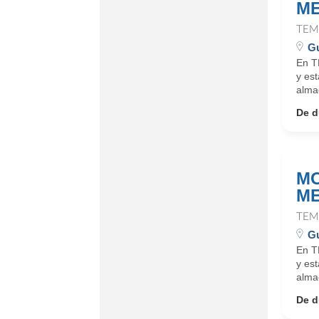
ME
TEM
Gu
En T
y es
alma
De d
MO
ME
TEM
Gu
En T
y es
alma
De d