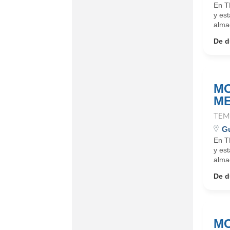
En T
y es
alma
De d
MO
ME
TEM
Gu
En T
y es
alma
De d
MO