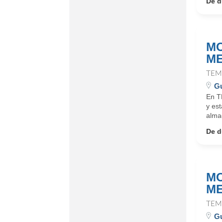
De d
MO
ME
TEM
Gu
En T
y es
alma
De d
MO
ME
TEM
Gu