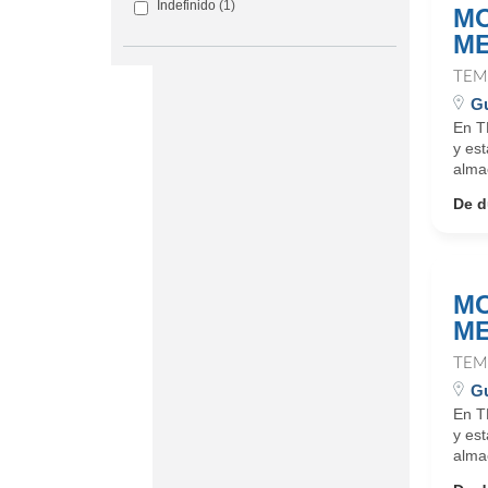
Indefinido
(1)
MO
ME
TEM
Gu
En T
y es
alma
De d
MO
ME
TEM
Gu
En T
y es
alma