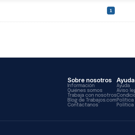
1
Sobre nosotros
Ayuda
Información
Ayuda
Quiénes somos
Aviso le
Trabaja con nosotros
Condici
Blog de Trabajos.com
Polític
Contáctanos
Política