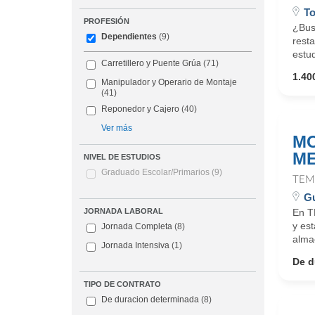
To
PROFESIÓN
¿Bus
Dependientes
(9)
resta
estud
Carretillero y Puente Grúa
(71)
1.40
Manipulador y Operario de Montaje
(41)
Reponedor y Cajero
(40)
Ver más
MO
ME
NIVEL DE ESTUDIOS
Graduado Escolar/Primarios
(9)
TEM
Gu
En T
JORNADA LABORAL
y es
Jornada Completa
(8)
alma
Jornada Intensiva
(1)
De d
TIPO DE CONTRATO
De duracion determinada
(8)