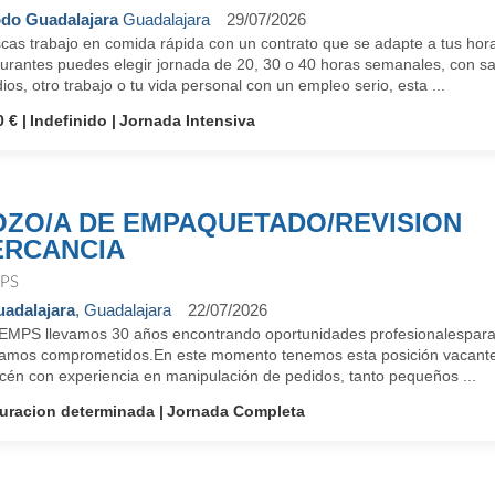
do Guadalajara
Guadalajara
29/07/2026
cas trabajo en comida rápida con un contrato que se adapte a tus hora
urantes puedes elegir jornada de 20, 30 o 40 horas semanales, con sal
ios, otro trabajo o tu vida personal con un empleo serio, esta ...
0 €
Indefinido
Jornada Intensiva
ZO/A DE EMPAQUETADO/REVISION
RCANCIA
PS
adalajara
, Guadalajara
22/07/2026
EMPS llevamos 30 años encontrando oportunidades profesionalespara 
tamos comprometidos.En este momento tenemos esta posición vacant
cén con experiencia en manipulación de pedidos, tanto pequeños ...
uracion determinada
Jornada Completa