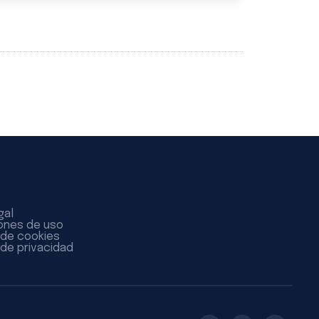
gal
ones de uso
a de cookies
 de privacidad