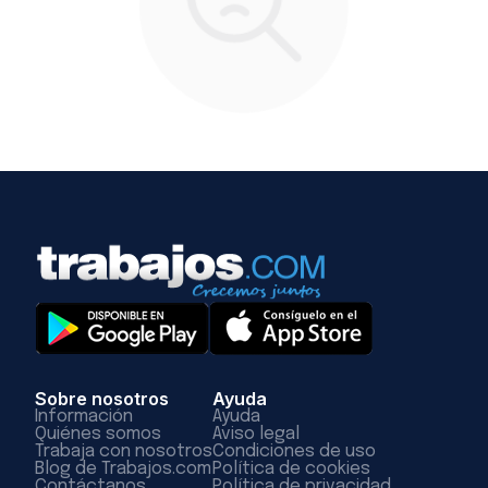
Sobre nosotros
Ayuda
Información
Ayuda
Quiénes somos
Aviso legal
Trabaja con nosotros
Condiciones de uso
Blog de Trabajos.com
Política de cookies
Contáctanos
Política de privacidad