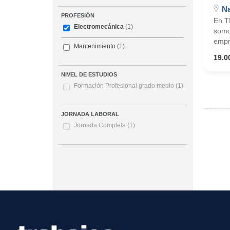
Na
PROFESIÓN
En T
Electromecánica
(1)
somo
empr
Mantenimiento
(1)
19.0
NIVEL DE ESTUDIOS
Formación Profesional grado medio
(1)
JORNADA LABORAL
Jornada Completa
(1)