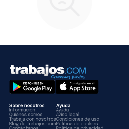
Sobre nosotros
Ayuda
Información
Ayuda
Quiénes somos
Aviso legal
Trabaja con nosotros
Condiciones de uso
Blog de Trabajos.com
Política de cookies
Contáctanos
Política de privacidad