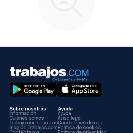
Sobre nosotros
Ayuda
Información
Ayuda
Quiénes somos
Aviso legal
Trabaja con nosotros
Condiciones de uso
Blog de Trabajos.com
Política de cookies
Contáctanos
Política de privacidad