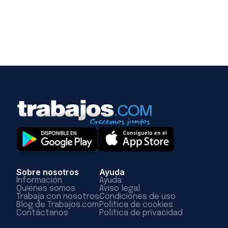
Sobre nosotros
Ayuda
Información
Ayuda
Quiénes somos
Aviso legal
Trabaja con nosotros
Condiciones de uso
Blog de Trabajos.com
Política de cookies
Contáctanos
Política de privacidad