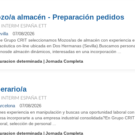
zo/a almacén - Preparación pedidos
T INTERIM ESPAÑA ETT
villa
07/08/2026
e Grupo CRIT seleccionamos Mozos/as de almacén con experiencia e
acéutica on-line ubicada en Dos Hermanas (Sevilla).Buscamos persona
rnosde almacén dinámicos, interesadas en una incorporación ...
uracion determinada
Jornada Completa
erario/a
T INTERIM ESPAÑA ETT
rcelona
07/08/2026
nes experiencia en manipulación y buscas una oportunidad laboral con c
resa incorporarte a una empresa industrial consolidada?En Grupo CRIT
ral, selección de personal ...
uracion determinada
Jornada Completa