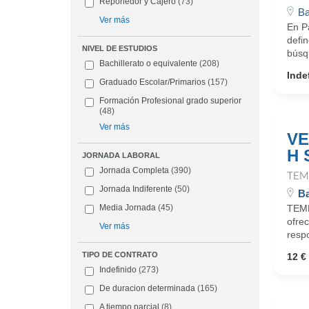
Reponedor y Cajero
(73)
Ba
Ver más
En Pa
defin
NIVEL DE ESTUDIOS
búsq
Bachillerato o equivalente
(208)
Inde
Graduado Escolar/Primarios
(157)
Formación Profesional grado superior
(48)
Ver más
VE
H 
JORNADA LABORAL
Jornada Completa
(390)
TEM
Jornada Indiferente
(50)
Ba
TEMP
Media Jornada
(45)
ofrec
Ver más
respo
TIPO DE CONTRATO
12 €
Indefinido
(273)
De duracion determinada
(165)
A tiempo parcial
(8)