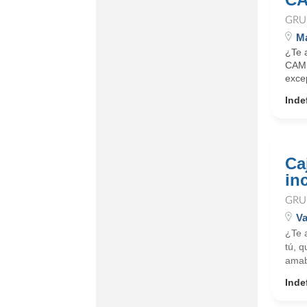
GRU
Ma
¿Te 
CAMP
exce
Inde
Ca
in
GRU
Va
¿Te 
tú, q
amab
Inde