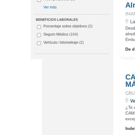
Al
Ver más
IMA
BENEFICIOS LABORALES
La
Porcentaje sobre objetivos
(2)
Desd
alre
Seguro Médico
(104)
Embal
Vehículo / kilometraje
(2)
De d
CA
MÁ
GRU
Ve
¿Te 
CAMP
exce
Inde