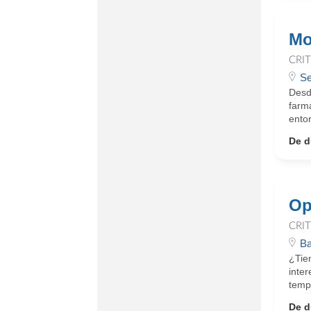
Mo
CRI
Se
Desd
farm
ento
De d
Op
CRI
Ba
¿Tie
inte
tempo
De d