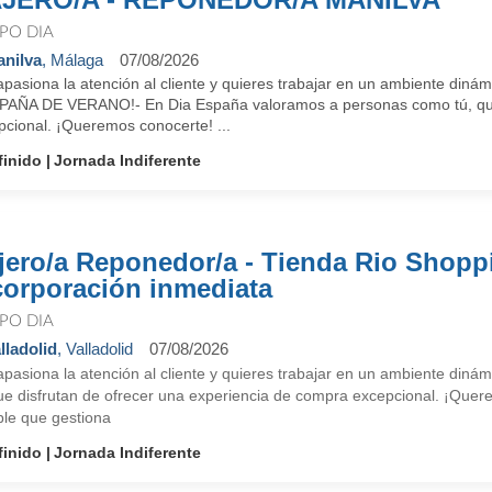
PO DIA
nilva
, Málaga
07/08/2026
apasiona la atención al cliente y quieres trabajar en un ambient
AÑA DE VERANO!- En Dia España valoramos a personas como tú, que 
pcional. ¡Queremos conocerte! ...
finido
Jornada Indiferente
jero/a Reponedor/a - Tienda Rio Shopp
corporación inmediata
PO DIA
lladolid
, Valladolid
07/08/2026
apasiona la atención al cliente y quieres trabajar en un ambiente di
ue disfrutan de ofrecer una experiencia de compra excepcional. ¡Quere
le que gestiona
finido
Jornada Indiferente