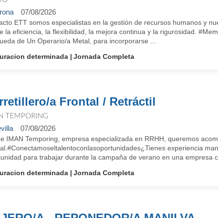
rona
07/08/2026
cto ETT somos especialistas en la gestión de recursos humanos y nuest
e la eficiencia, la flexibilidad, la mejora continua y la rigurosidad. 
ueda de Un Operario/a Metal, para incorporarse ...
uracion determinada
Jornada Completa
retillero/a Frontal / Retráctil
N TEMPORING
villa
07/08/2026
e IMAN Temporing, empresa especializada en RRHH, queremos acompa
ral.#Conectamoseltalentoconlasoportunidades¿Tienes experiencia maneja
tunidad para trabajar durante la campaña de verano en una empresa co
uracion determinada
Jornada Completa
JERO/A - REPONEDOR/A MANILVA