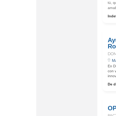
tú, q
amab
Inde
Ay
Ro
DOM
Ma
En D
con 
innov
De d
OP
PAC