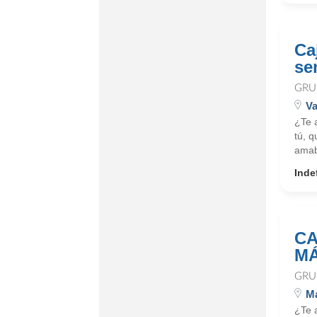
Ca
se
GRU
Va
¿Te 
tú, q
amab
Inde
CA
MÁ
GRU
M
¿Te 