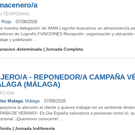
macenero/a
N TEMPORING
 Rioja
07/08/2026
e nuestra delegación de IMAN Logroño buscamos un almacenero/a par
dedores de Logroño.FUNCIONES Recepción, organización y ubicación 
aje y paletizado ...
uracion determinada
Jornada Completa
JERO/A - REPONEDOR/A CAMPAÑA V
LAGA (MÁLAGA)
PO DIA
lez Malaga
, Málaga
07/08/2026
apasiona la atención al cliente y quieres trabajar en un ambient
AÑA DE VERANO!- En Dia España valoramos a personas como tú, que 
pcional. ¡Queremos conocerte! ...
finido
Jornada Indiferente