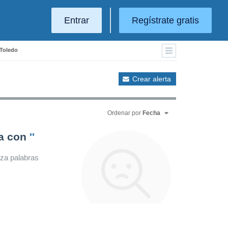
Entrar
Regístrate gratis
 Toledo
Crear alerta
Ordenar por
Fecha
da con
''
iza palabras