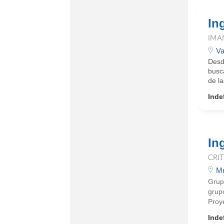
In
IMA
Va
Desd
busc
de la
Inde
In
CRI
Mu
Grup
grupo
Proy
Inde