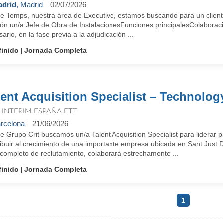
drid
, Madrid
02/07/2026
e Temps, nuestra área de Executive, estamos buscando para un clien
cón un/a Jefe de Obra de InstalacionesFunciones principalesColaboraci
ario, en la fase previa a la adjudicación ...
finido
Jornada Completa
lent Acquisition Specialist – Technolog
T INTERIM ESPAÑA ETT
rcelona
21/06/2026
 Grupo Crit buscamos un/a Talent Acquisition Specialist para liderar p
ribuir al crecimiento de una importante empresa ubicada en Sant Just 
 completo de reclutamiento, colaborará estrechamente ...
finido
Jornada Completa
1