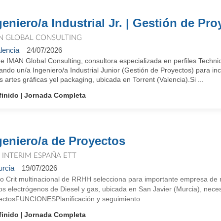
geniero/a Industrial Jr. | Gestión de Pr
N GLOBAL CONSULTING
lencia
24/07/2026
e IMAN Global Consulting, consultora especializada en perfiles Techn
ando un/a Ingeniero/a Industrial Junior (Gestión de Proyectos) para i
s artes gráficas yel packaging, ubicada en Torrent (Valencia).Si ...
finido
Jornada Completa
geniero/a de Proyectos
T INTERIM ESPAÑA ETT
rcia
19/07/2026
o Crit multinacional de RRHH selecciona para importante empresa de re
s electrógenos de Diesel y gas, ubicada en San Javier (Murcia), necesi
ectosFUNCIONESPlanificación y seguimiento
finido
Jornada Completa