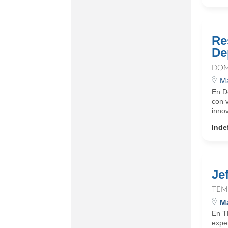
Re
De
DOM
Ma
En D
con 
innov
Inde
Je
TEM
Ma
En T
expe