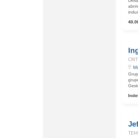
Desde
abri
indus
40.0
In
CRI
Mu
Grup
grupo
Gesto
Inde
Je
TEM