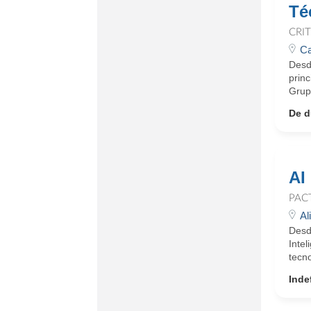
Té
CRI
Ca
Desd
princ
Grupo
De d
AI
PAC
Al
Desd
Intel
tecno
Inde