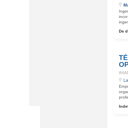
Ma
Inge
incor
ingen
De d
TÉ
OP
IMA
La
Empr
organ
profe
Inde