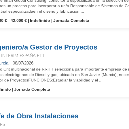
 Iman Global Consulting, consultoría especializada en la selección de
mos un proceso para incorporar a un/a Responsable de Sistemas de Co
trial especializadaen el diseño y fabricación ...
00 € - 42.000 €
Indefinido
Jornada Completa
geniero/a Gestor de Proyectos
T INTERIM ESPAÑA ETT
rcia
08/07/2026
o Crit multinacional de RRHH selecciona para importante empresa de re
s electrógenos de Diesel y gas, ubicada en San Javier (Murcia), necesit
r de ProyectosFUNCIONES:Estudiar la viabilidad y el ...
finido
Jornada Completa
fe de Obra Instalaciones
PS