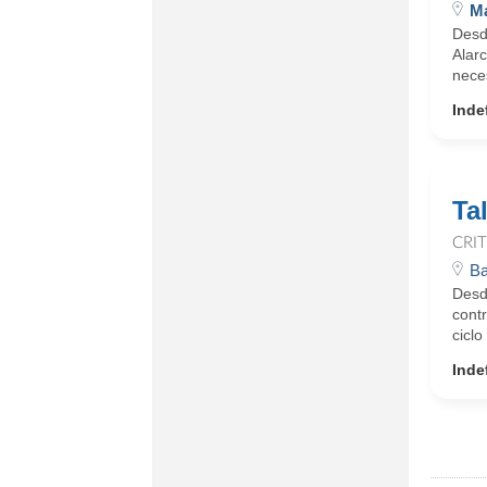
Ma
Desd
Alar
neces
Inde
Ta
CRI
Ba
Desde
cont
ciclo
Inde