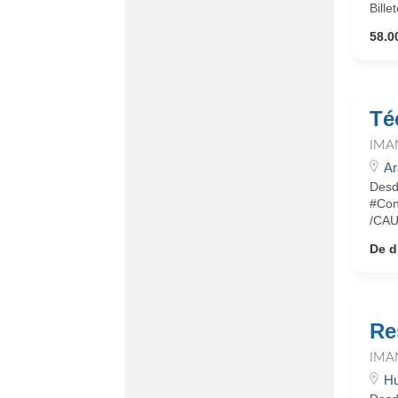
Bille
58.0
Té
IMA
Ar
Desd
#Con
/CAU 
De d
Re
IMA
H