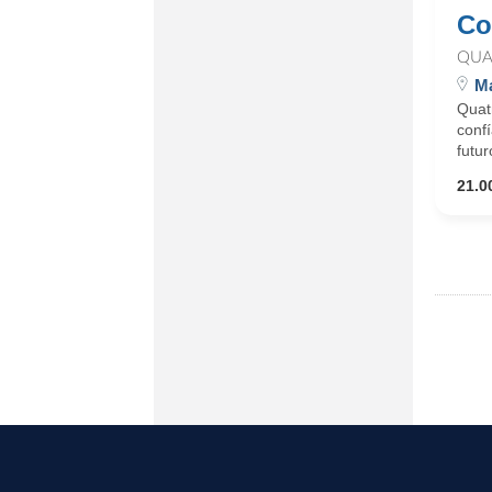
Co
QUA
Ma
Quat
confí
futur
21.0