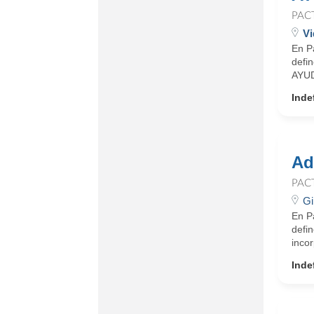
PAC
Vi
En Pa
defin
AYU
Inde
Ad
PAC
Gi
En Pa
defin
incor
Inde