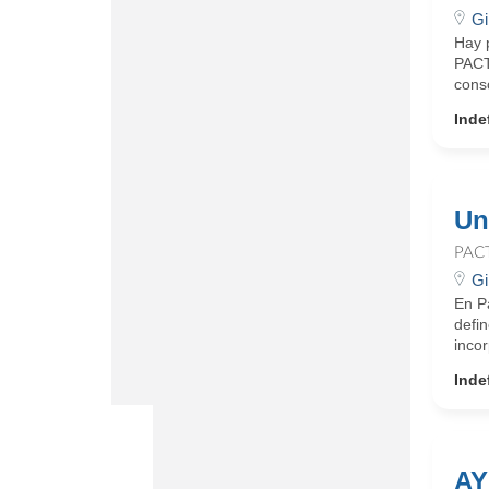
Gi
Hay 
PACT
conso
Inde
Un
PAC
Gi
En Pa
defin
incor
Inde
AY