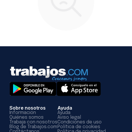
Sobre nosotros
Ayuda
Información
Ayuda
Quiénes somos
Aviso legal
Trabaja con nosotros
Condiciones de uso
Blog de Trabajos.com
Política de cookies
Contáctanos
Política de privacidad