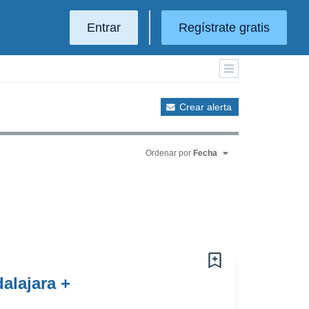
Entrar
Regístrate gratis
Crear alerta
Ordenar por
Fecha
alajara +