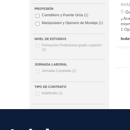
IMA
PROFESIÓN
Gu
Carretillero y Puente Grúa
(1)
¿Aca
Manipulador y Operario de Montaje
(1)
mismo
1 Ope
Inde
NIVEL DE ESTUDIOS
Formación Profesional grado superior
(1)
JORNADA LABORAL
Jornada Completa
(1)
TIPO DE CONTRATO
Indefinido
(1)