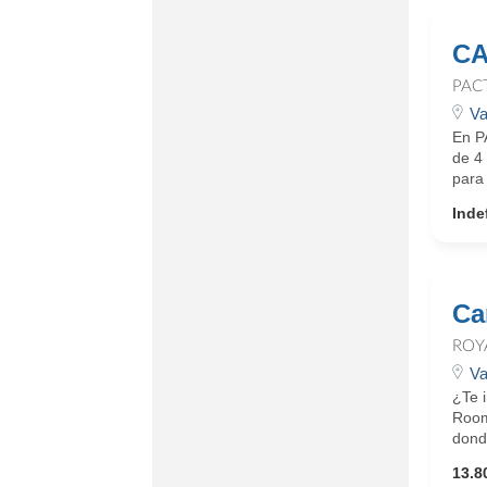
CA
PAC
Va
En P
de 4 
para 
Inde
Ca
ROY
Va
¿Te 
Rooms
donde
13.8