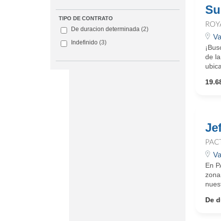
Su
TIPO DE CONTRATO
ROY
De duracion determinada
(2)
Va
Indefinido
(3)
¡Bus
de la
ubica
19.6
Je
PAC
Va
En P
zona
nuest
De d