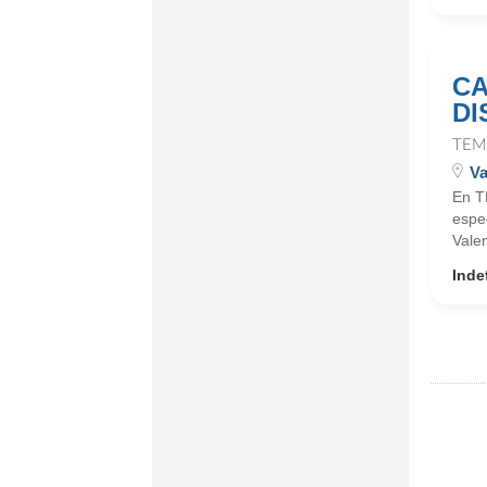
CA
DI
TEM
Va
En T
espe
Vale
Inde