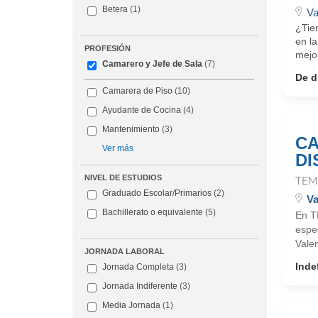
Betera
(1)
Va
¿Tie
en la
PROFESIÓN
mejo
Camarero y Jefe de Sala
(7)
De d
Camarera de Piso
(10)
Ayudante de Cocina
(4)
Mantenimiento
(3)
CA
Ver más
DI
NIVEL DE ESTUDIOS
TEM
Graduado Escolar/Primarios
(2)
Va
Bachillerato o equivalente
(5)
En T
espe
Vale
JORNADA LABORAL
Inde
Jornada Completa
(3)
Jornada Indiferente
(3)
Media Jornada
(1)