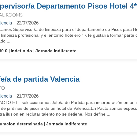
pervisor/a Departamento Pisos Hotel 4*
AL ROOMS
lencia
22/07/2026
camos Supervisor/a de limpieza para el departamento de Pisos para Ho
 limpieza profesional y el entorno hotelero? ¿Te gustaría formar parte
do ...
80 €
Indefinido
Jornada Indiferente
fe/a de partida Valencia
TO
lencia
21/07/2026
ACTO ETT seleccionamos Jefe/a de Partida para incorporación en un i
 de jardines de piscina de un hotel de Valencia.En Pacto somos especi
ra ilusión en reclutar talento no se detiene. Nos define ...
uracion determinada
Jornada Indiferente