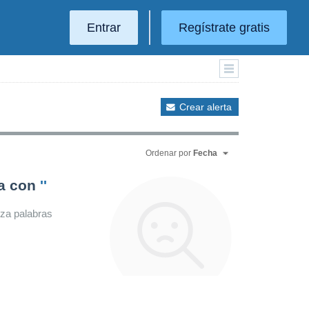
Entrar
Regístrate gratis
Crear alerta
Ordenar por
Fecha
da con
''
iza palabras