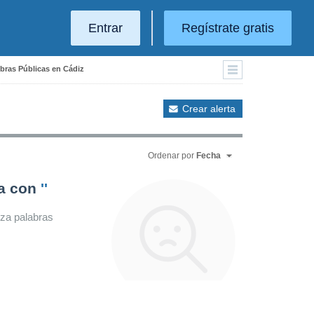
Entrar
Regístrate gratis
Obras Públicas en Cádiz
Crear alerta
Ordenar por
Fecha
da con
''
iza palabras