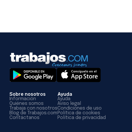
Sobre nosotros
Ayuda
Información
Ayuda
Quiénes somos
Aviso legal
Trabaja con nosotros
Condiciones de uso
Blog de Trabajos.com
Política de cookies
Contáctanos
Política de privacidad