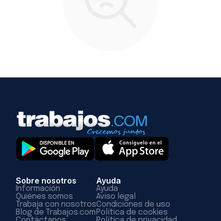
Sobre nosotros
Ayuda
Información
Ayuda
Quiénes somos
Aviso legal
Trabaja con nosotros
Condiciones de uso
Blog de Trabajos.com
Política de cookies
Contáctanos
Política de privacidad