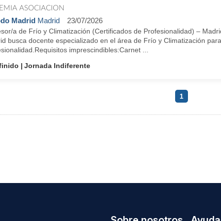
EMIA ASOCIACION
do Madrid
Madrid
23/07/2026
sor/a de Frío y Climatización (Certificados de Profesionalidad) – Mad
d busca docente especializado en el área de Frío y Climatización para 
sionalidad.Requisitos imprescindibles:Carnet ...
finido
Jornada Indiferente
1
Sobre nosotros
Ayuda