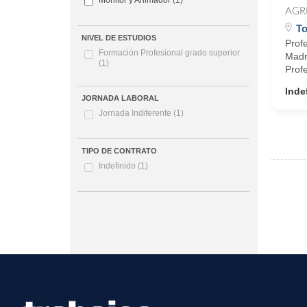
Monitor y Animador
(1)
AGR
To
NIVEL DE ESTUDIOS
Profe
Formación Profesional grado superior
Madri
(1)
Profe
Inde
JORNADA LABORAL
Jornada Indiferente
(1)
TIPO DE CONTRATO
Indefinido
(1)