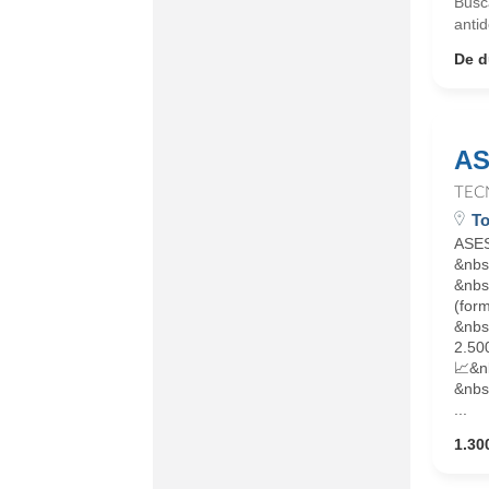
Busc
antid
De d
AS
TEC
To
ASES
&nbs
&nbs
(for
&nbs
2.50
📈&n
&nbs
...
1.300