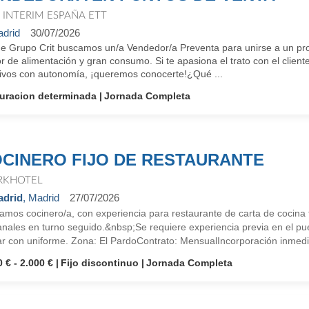
T INTERIM ESPAÑA ETT
drid
30/07/2026
e Grupo Crit buscamos un/a Vendedor/a Preventa para unirse a un pro
r de alimentación y gran consumo. Si te apasiona el trato con el cliente
tivos con autonomía, ¡queremos conocerte!¿Qué ...
uracion determinada
Jornada Completa
CINERO FIJO DE RESTAURANTE
KHOTEL
drid
, Madrid
27/07/2026
mos cocinero/a, con experiencia para restaurante de carta de cocina t
nales en turno seguido.&nbsp;Se requiere experiencia previa en el pue
ar con uniforme. Zona: El PardoContrato: MensualIncorporación inmedi
 € - 2.000 €
Fijo discontinuo
Jornada Completa