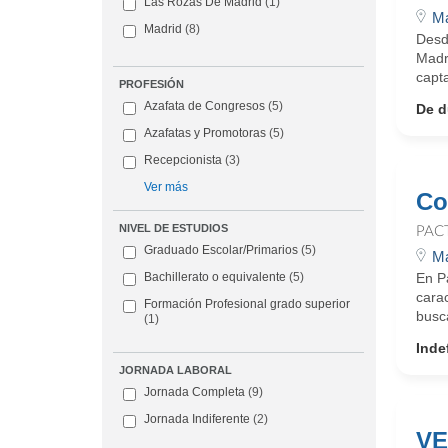
Las Rozas De Madrid
(1)
Ma
Madrid
(8)
Desd
Madri
capta
PROFESIÓN
Azafata de Congresos
(5)
De d
Azafatas y Promotoras
(5)
Recepcionista
(3)
Ver más
Co
NIVEL DE ESTUDIOS
PAC
Graduado Escolar/Primarios
(5)
Ma
En Pa
Bachillerato o equivalente
(5)
carac
Formación Profesional grado superior
busc
(1)
Inde
JORNADA LABORAL
Jornada Completa
(9)
Jornada Indiferente
(2)
VE