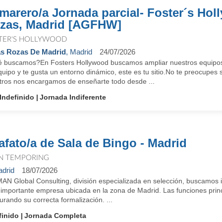
marero/a Jornada parcial- Foster´s Ho
zas, Madrid [AGFHW]
TER'S HOLLYWOOD
s Rozas De Madrid
, Madrid
24/07/2026
 buscamos?En Fosters Hollywood buscamos ampliar nuestros equipos. S
uipo y te gusta un entorno dinámico, este es tu sitio.No te preocupes s
tros nos encargamos de enseñarte todo desde ...
Indefinido
Jornada Indiferente
afato/a de Sala de Bingo - Madrid
N TEMPORING
drid
18/07/2026
MAN Global Consulting, división especializada en selección, buscamos 
 importante empresa ubicada en la zona de Madrid. Las funciones princ
rando su correcta formalización. ...
finido
Jornada Completa