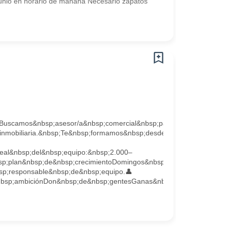
nio en horario de mañana Necesario zapatos
scamos&nbsp;asesor/a&nbsp;comercial&nbsp;para&nbsp;oficina&nb
inmobiliaria.&nbsp;Te&nbsp;formamos&nbsp;desde&nbsp;el&nbsp;pri
eal&nbsp;del&nbsp;equipo:&nbsp;2.000–
sp;plan&nbsp;de&nbsp;crecimientoDomingos&nbsp;y&nbsp;festivos&
sp;responsable&nbsp;de&nbsp;equipo.👤
sp;ambiciónDon&nbsp;de&nbsp;gentesGanas&nbsp;de&nbsp;crecer&nb