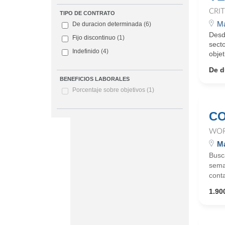
CRI
TIPO DE CONTRATO
Ma
De duracion determinada
(6)
Desd
Fijo discontinuo
(1)
secto
Indefinido
(4)
obje
De d
BENEFICIOS LABORALES
Porcentaje sobre objetivos
(1)
CO
WOR
Ma
Busca
sema
cont
1.900