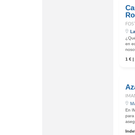
Ca
Ro
FOS
La
¿Qué
en eq
noso
1 €
Az
IMA
Ma
En I
para
asegu
Inde