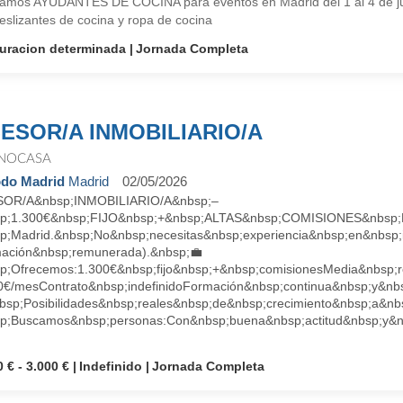
amos AYUDANTES DE COCINA para eventos en Madrid del 1 al 4 de ju
eslizantes de cocina y ropa de cocina
uracion determinada
Jornada Completa
ESOR/A INMOBILIARIO/A
NOCASA
do Madrid
Madrid
02/05/2026
OR/A&nbsp;INMOBILIARIO/A&nbsp;–
p;1.300€&nbsp;FIJO&nbsp;+&nbsp;ALTAS&nbsp;COMISIONES&nbsp;Bu
p;Madrid.&nbsp;No&nbsp;necesitas&nbsp;experiencia&nbsp;en&nbsp;
mación&nbsp;remunerada).&nbsp;💼
p;Ofrecemos:1.300€&nbsp;fijo&nbsp;+&nbsp;comisionesMedia&nbsp;r
0€/mesContrato&nbsp;indefinidoFormación&nbsp;continua&nbsp;y&nb
bsp;Posibilidades&nbsp;reales&nbsp;de&nbsp;crecimiento&nbsp;a&nb
p;Buscamos&nbsp;personas:Con&nbsp;buena&nbsp;actitud&nbsp;y&nb
 € - 3.000 €
Indefinido
Jornada Completa