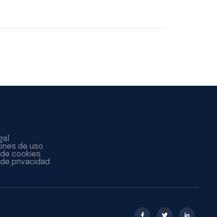
gal
ones de uso
a de cookies
 de privacidad