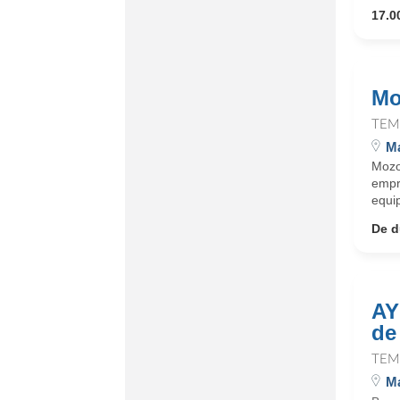
17.0
Mo
TEM
Ma
Mozo
empr
equip
De d
AY
de
TEM
Ma