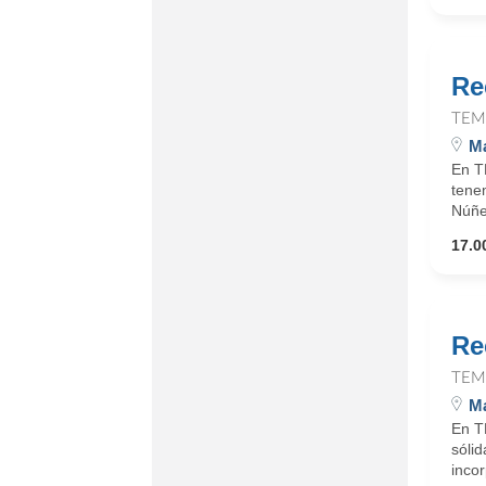
Re
TEM
Ma
En T
tene
Núñez
17.0
Re
TEM
Ma
En T
sóli
incor