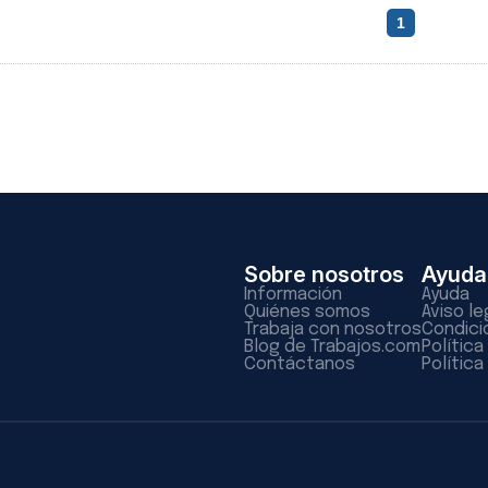
1
Sobre nosotros
Ayuda
Información
Ayuda
Quiénes somos
Aviso le
Trabaja con nosotros
Condici
Blog de Trabajos.com
Polític
Contáctanos
Política