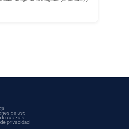
gal
ones de uso
a de cookies
 de privacidad