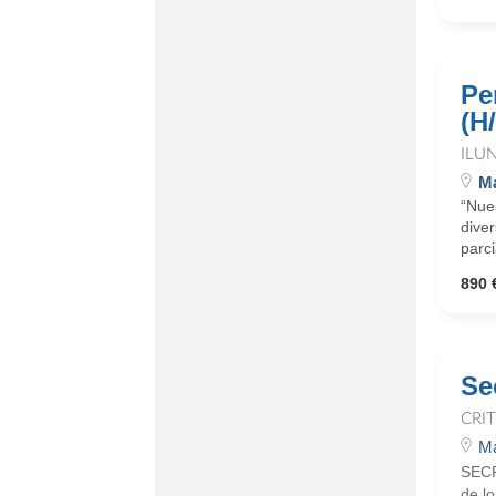
Pe
(H
ILU
Ma
“Nues
dive
parci
890 
Se
CRI
Ma
SECR
de l