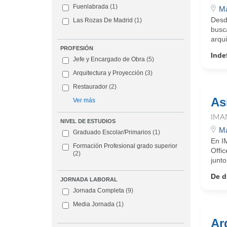
Fuenlabrada
(1)
Ma
Desd
Las Rozas De Madrid
(1)
busc
arqui
PROFESIÓN
Inde
Jefe y Encargado de Obra
(5)
Arquitectura y Proyección
(3)
Restaurador
(2)
As
Ver más
IMA
NIVEL DE ESTUDIOS
Ma
Graduado Escolar/Primarios
(1)
En I
Formación Profesional grado superior
Offic
(2)
junto
De d
JORNADA LABORAL
Jornada Completa
(9)
Media Jornada
(1)
Ar