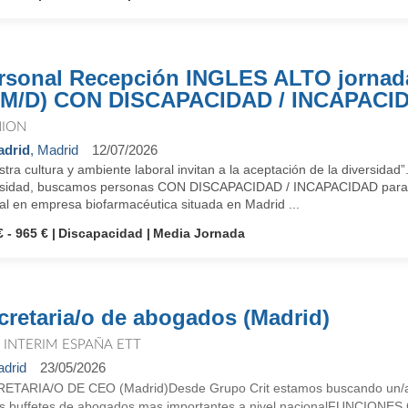
rsonal Recepción INGLES ALTO jornada
/M/D) CON DISCAPACIDAD / INCAPACI
NION
drid
, Madrid
12/07/2026
tra cultura y ambiente laboral invitan a la aceptación de la diversidad
rsidad, buscamos personas CON DISCAPACIDAD / INCAPACIDAD para t
al en empresa biofarmacéutica situada en Madrid ...
€ - 965 €
Discapacidad
Media Jornada
cretaria/o de abogados (Madrid)
T INTERIM ESPAÑA ETT
drid
23/05/2026
ETARIA/O DE CEO (Madrid)Desde Grupo Crit estamos buscando un/a S
os buffetes de abogados mas importantes a nivel nacionalFUNCIONES 