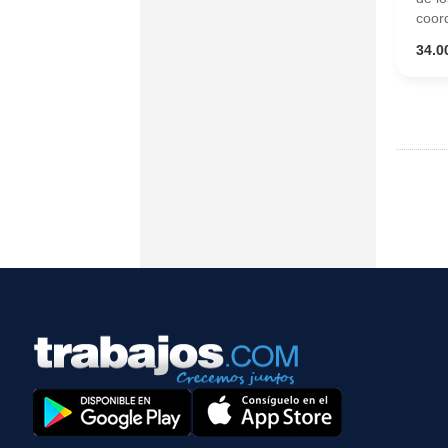
coord
34.0