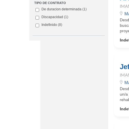
TIPO DE CONTRATO
IMA
De duracion determinada
(1)
Ma
Discapacidad
(1)
Desd
Indefinido
(8)
busca
proye
Inde
Je
IMA
Ma
Desd
un/a
rehab
Inde