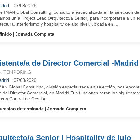
drid
07/08/2026
e IMAN Global Consulting, consultora especializada en la selección de
amos un/a Project Lead (Arquitecto/a Senior) para incorporarse a un e
tectura, interiorismo y hospitality de alto nivel, ubicada en ...
finido
Jornada Completa
istente/a de Director Comercial -Madrid
N TEMPORING
drid
07/08/2026
MAN Global Consulting, división especializada en selección, nos encon
e del Director Comercial, en Madrid.Tus funciones serán las siguientes
 con Control de Gestión ...
uracion determinada
Jornada Completa
quitecto/a Senior | Hospitality de lujo