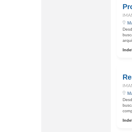
Pr
IMA
Ma
Desd
busc
arqui
Inde
Re
IMA
Ma
Desd
busc
comp
Inde