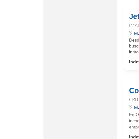
Je
IMA
Ma
Desd
búsq
inmob
Inde
Co
CRI
Ma
En O
incor
empr
Inde