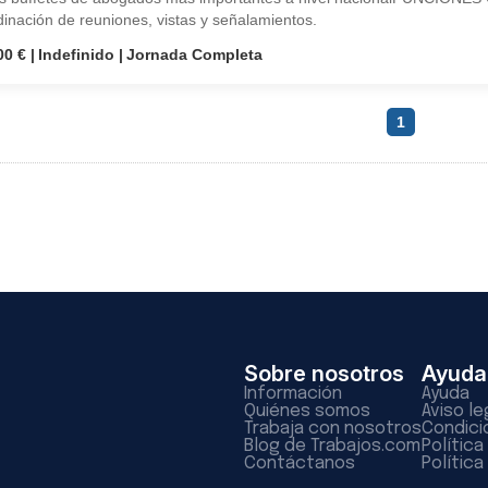
inación de reuniones, vistas y señalamientos.
00 €
Indefinido
Jornada Completa
1
Sobre nosotros
Ayuda
Información
Ayuda
Quiénes somos
Aviso le
Trabaja con nosotros
Condici
Blog de Trabajos.com
Polític
Contáctanos
Política