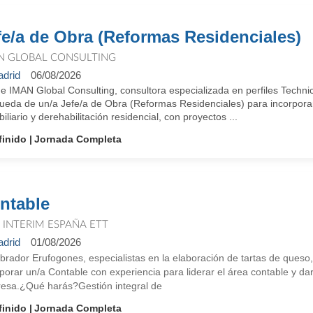
fe/a de Obra (Reformas Residenciales)
N GLOBAL CONSULTING
drid
06/08/2026
e IMAN Global Consulting, consultora especializada en perfiles Techn
ueda de un/a Jefe/a de Obra (Reformas Residenciales) para incorporar
iliario y derehabilitación residencial, con proyectos ...
finido
Jornada Completa
ntable
T INTERIM ESPAÑA ETT
drid
01/08/2026
brador Erufogones, especialistas en la elaboración de tartas de ques
porar un/a Contable con experiencia para liderar el área contable y da
esa.¿Qué harás?Gestión integral de
finido
Jornada Completa