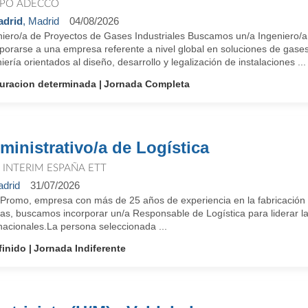
PO ADECCO
drid
, Madrid
04/08/2026
niero/a de Proyectos de Gases Industriales Buscamos un/a Ingeniero/a
porarse a una empresa referente a nivel global en soluciones de gases
iería orientados al diseño, desarrollo y legalización de instalaciones ...
uracion determinada
Jornada Completa
ministrativo/a de Logística
T INTERIM ESPAÑA ETT
drid
31/07/2026
oPromo, empresa con más de 25 años de experiencia en la fabricación 
as, buscamos incorporar un/a Responsable de Logística para liderar la
nacionales.La persona seleccionada ...
finido
Jornada Indiferente