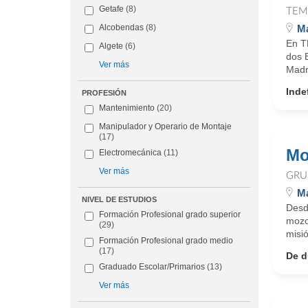
Getafe
(8)
TEM
Ma
Alcobendas
(8)
En T
Algete
(6)
dos 
Ver más
Madr
Inde
PROFESIÓN
Mantenimiento
(20)
Manipulador y Operario de Montaje
(17)
Mo
Electromecánica
(11)
Ver más
GRU
Ma
NIVEL DE ESTUDIOS
Desd
Formación Profesional grado superior
mozo
(29)
misió
Formación Profesional grado medio
(17)
De d
Graduado Escolar/Primarios
(13)
Ver más