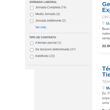
JORNADA LABORAL
Ge
Jornada Completa
(74)
Ex
Media Jornada
(3)
CRI
Jornada Indiferente
(2)
Ma
Ver más
Busc
nativ
TIPO DE CONTRATO
seráa
A tiempo parcial
(1)
22.0
De duracion determinada
(37)
Indefinido
(23)
Té
Ti
TEM
Ma
En T
expe
un/a 