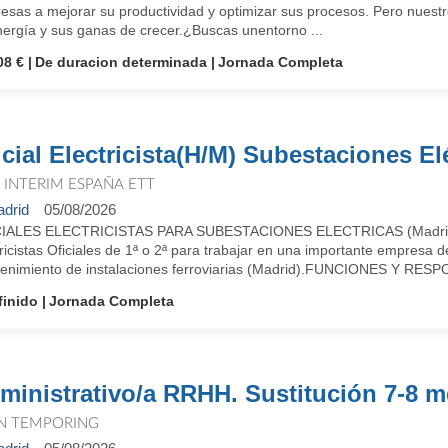
esas a mejorar su productividad y optimizar sus procesos. Pero nuestr
nergía y sus ganas de crecer.¿Buscas unentorno ...
08 €
De duracion determinada
Jornada Completa
icial Electricista(H/M) Subestaciones El
T INTERIM ESPAÑA ETT
drid
05/08/2026
IALES ELECTRICISTAS PARA SUBESTACIONES ELECTRICAS (Madrid)D
ricistas Oficiales de 1ª o 2ª para trabajar en una importante empresa
enimiento de instalaciones ferroviarias (Madrid).FUNCIONES Y RES
finido
Jornada Completa
ministrativo/a RRHH. Sustitución 7-8 m
N TEMPORING