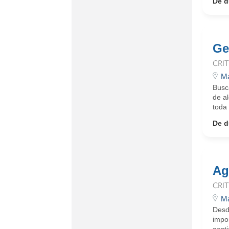
De d
Ge
CRI
Ma
Busc
de a
toda 
De d
Ag
CRI
Ma
Desde
impo