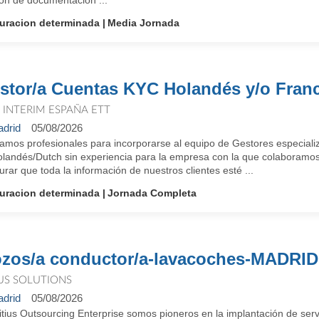
ión de documentación ...
uracion determinada
Media Jornada
stor/a Cuentas KYC Holandés y/o Fra
T INTERIM ESPAÑA ETT
drid
05/08/2026
amos profesionales para incorporarse al equipo de Gestores especial
olandés/Dutch sin experiencia para la empresa con la que colaboramos 
rar que toda la información de nuestros clientes esté ...
uracion determinada
Jornada Completa
zos/a conductor/a-lavacoches-MADRID
IUS SOLUTIONS
drid
05/08/2026
itius Outsourcing Enterprise somos pioneros en la implantación de ser