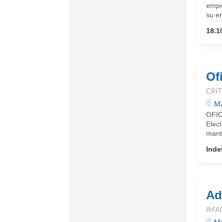
empr
su e
18.1
Of
CRI
Ma
OFIC
Elect
mant
Inde
Ad
IMA