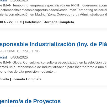
drid
05/08/2026
e IMAN Temporing, empresa especializada en RRHH, queremos acompañ
ectamoseltalentoconlasoportunidadesDesde Iman Temporing seleccio
niería con ubicación en Madrid (Zona Quevedo),un/a Administrativo/a d
00 € - 22.000 €
Indefinido
Jornada Completa
sponsable Industrialización (Iny. de Plá
N GLOBAL CONSULTING
drid
04/08/2026
e IMAN Global Consulting, consultora especializada en la selección de
amos un/a Responsable de Industrialización para incorporarse a una co
onentes de alta precisiónmediante ...
finido
Jornada Completa
geniero/a de Proyectos