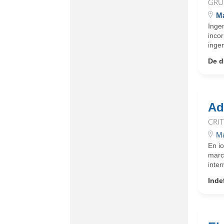
GRU
Ma
Inge
incor
ingen
De d
Ad
CRI
Ma
En i
marc
inter
Inde