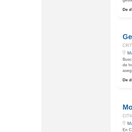
gest
De d
Ge
CRI
Ma
Busc
de h
asegu
De d
Mo
CIT
Ma
En C