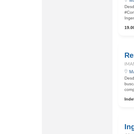
Ma
Desd
#Con
Inge
19.0
Re
IMA
Ma
Desd
busc
comp
Inde
In