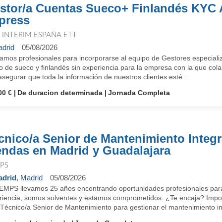
stor/a Cuentas Sueco+ Finlandés KYC
press
T INTERIM ESPAÑA ETT
drid
05/08/2026
amos profesionales para incorporarse al equipo de Gestores especial
o de sueco y finlandés sin experiencia para la empresa con la que col
segurar que toda la información de nuestros clientes esté ...
00 €
De duracion determinada
Jornada Completa
cnico/a Senior de Mantenimiento Integr
endas en Madrid y Guadalajara
PS
drid
, Madrid
05/08/2026
EMPS llevamos 25 años encontrando oportunidades profesionales para
riencia, somos solventes y estamos comprometidos. ¿Te encaja? Import
Técnico/a Senior de Mantenimiento para gestionar el mantenimiento int