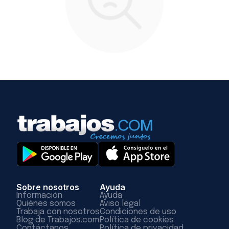
Sobre nosotros
Ayuda
Información
Ayuda
Quiénes somos
Aviso legal
Trabaja con nosotros
Condiciones de uso
Blog de Trabajos.com
Política de cookies
Contáctanos
Política de privacidad