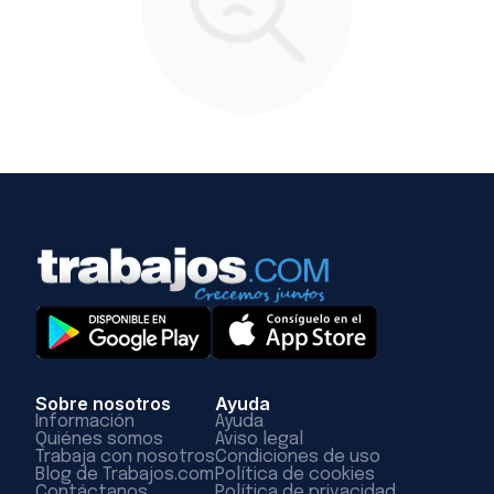
Sobre nosotros
Ayuda
Información
Ayuda
Quiénes somos
Aviso legal
Trabaja con nosotros
Condiciones de uso
Blog de Trabajos.com
Política de cookies
Contáctanos
Política de privacidad