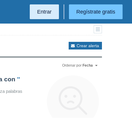
Entrar
Regístrate gratis
Crear alerta
Ordenar por
Fecha
da con
''
iza palabras