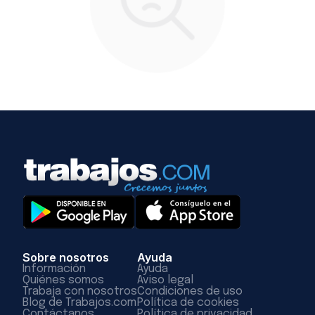
Sobre nosotros
Ayuda
Información
Ayuda
Quiénes somos
Aviso legal
Trabaja con nosotros
Condiciones de uso
Blog de Trabajos.com
Política de cookies
Contáctanos
Política de privacidad