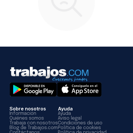
Sobre nosotros
Ayuda
Información
Ayuda
Quiénes somos
Aviso legal
Trabaja con nosotros
Condiciones de uso
Blog de Trabajos.com
Política de cookies
Contáctanos
Política de privacidad