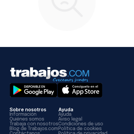
Sobre nosotros
Ayuda
Información
Ayuda
Quiénes somos
Aviso legal
Trabaja con nosotros
Condiciones de uso
Blog de Trabajos.com
Política de cookies
Contáctanos
Política de privacidad