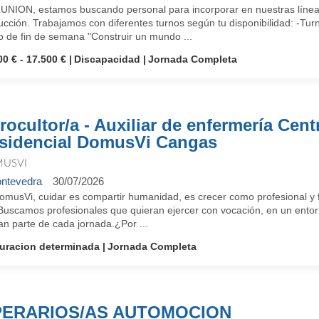
LUNION, estamos buscando personal para incorporar en nuestras líneas
cción. Trabajamos con diferentes turnos según tu disponibilidad: -Tur
o de fin de semana "Construir un mundo ...
00 € - 17.500 €
Discapacidad
Jornada Completa
rocultor/a - Auxiliar de enfermería Cent
sidencial DomusVi Cangas
USVI
ntevedra
30/07/2026
omusVi, cuidar es compartir humanidad, es crecer como profesional y f
 Buscamos profesionales que quieran ejercer con vocación, en un entorn
an parte de cada jornada.¿Por ...
uracion determinada
Jornada Completa
ERARIOS/AS AUTOMOCION