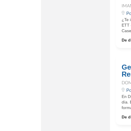
IMA
Po
¿Te 
ETT 
Case
De d
Ge
Re
DOM
Po
En D
día.
form
De d