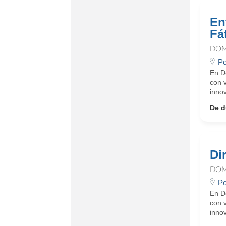
En
Fá
DOM
Po
En D
con 
innov
De d
Di
DOM
Po
En D
con 
innov