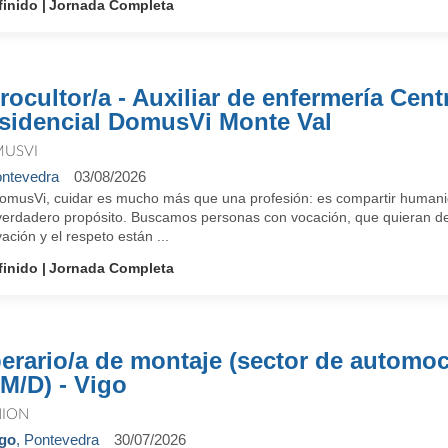
finido
Jornada Completa
rocultor/a - Auxiliar de enfermería Cent
sidencial DomusVi Monte Val
USVI
ntevedra
03/08/2026
omusVi, cuidar es mucho más que una profesión: es compartir humanid
verdadero propósito. Buscamos personas con vocación, que quieran des
ación y el respeto están ...
finido
Jornada Completa
erario/a de montaje (sector de automoc
/M/D) - Vigo
NION
go
, Pontevedra
30/07/2026