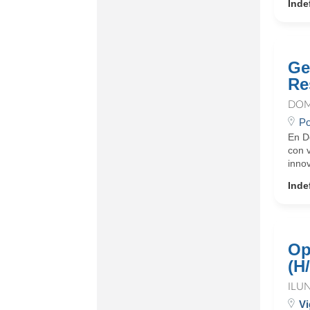
Inde
Ge
Re
DOM
Po
En D
con 
innov
Inde
Op
(H
ILU
Vi