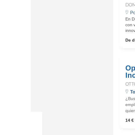
DOM
Po
En D
con 
innov
De d
Op
In
OTT
To
¿Busc
emple
quier
14 € 