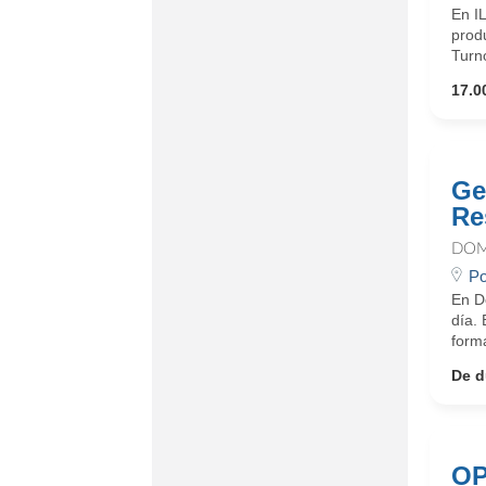
En I
produ
Turn
17.0
Ge
Re
DOM
Po
En D
día.
form
De d
OP