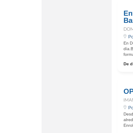
En
Ba
DOM
Po
En D
día.
form
De d
OP
IMA
Po
Desd
alre
Enrol