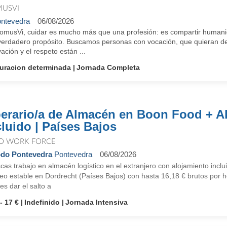
USVI
ntevedra
06/08/2026
omusVi, cuidar es mucho más que una profesión: es compartir humanid
verdadero propósito. Buscamos personas con vocación, que quieran des
ación y el respeto están ...
uracion determinada
Jornada Completa
erario/a de Almacén en Boon Food + A
cluido | Países Bajos
O WORK FORCE
do Pontevedra
Pontevedra
06/08/2026
as trabajo en almacén logístico en el extranjero con alojamiento incl
o estable en Dordrecht (Países Bajos) con hasta 16,18 € brutos por ho
es dar el salto a
- 17 €
Indefinido
Jornada Intensiva