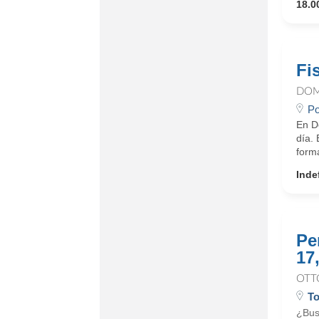
18.0
Fi
DOM
Po
En D
día.
form
Inde
Pe
17
OTT
To
¿Bus