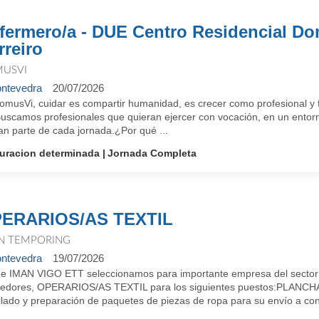
fermero/a - DUE Centro Residencial D
rreiro
USVI
ntevedra
20/07/2026
omusVi, cuidar es compartir humanidad, es crecer como profesional y f
Buscamos profesionales que quieran ejercer con vocación, en un entorn
an parte de cada jornada.¿Por qué ...
uracion determinada
Jornada Completa
ERARIOS/AS TEXTIL
N TEMPORING
ntevedra
19/07/2026
e IMAN VIGO ETT seleccionamos para importante empresa del sector tex
dedores, OPERARIOS/AS TEXTIL para los siguientes puestos:PLANCHA* Co
lado y preparación de paquetes de piezas de ropa para su envío a conf