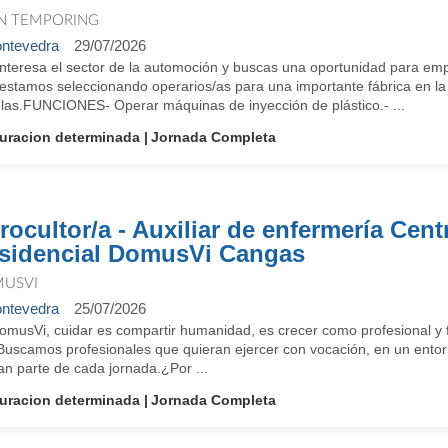
N TEMPORING
ntevedra
29/07/2026
interesa el sector de la automoción y buscas una oportunidad para em
estamos seleccionando operarios/as para una importante fábrica en la
las.FUNCIONES- Operar máquinas de inyección de plástico.- ...
uracion determinada
Jornada Completa
rocultor/a - Auxiliar de enfermería Cent
sidencial DomusVi Cangas
USVI
ntevedra
25/07/2026
omusVi, cuidar es compartir humanidad, es crecer como profesional y f
 Buscamos profesionales que quieran ejercer con vocación, en un entorn
an parte de cada jornada.¿Por ...
uracion determinada
Jornada Completa