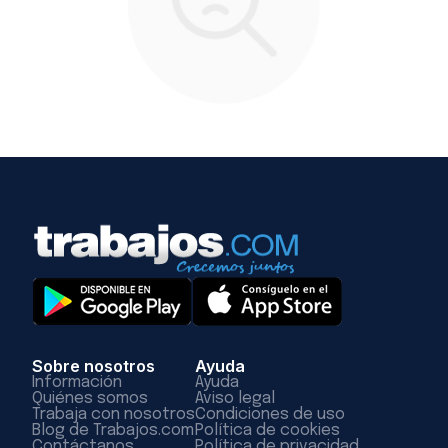
Sobre nosotros
Ayuda
Información
Ayuda
Quiénes somos
Aviso legal
Trabaja con nosotros
Condiciones de uso
Blog de Trabajos.com
Política de cookies
Contáctanos
Política de privacidad