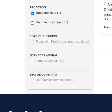
Ca
PROFESIÓN
Desd
Recepcionista
(1)
princ
docu
Reponedor y Cajero
(1)
De d
NIVEL DE ESTUDIOS
Formación Profesional grado medio
(1)
JORNADA LABORAL
Jornada Completa
(1)
TIPO DE CONTRATO
De duracion determinada
(1)