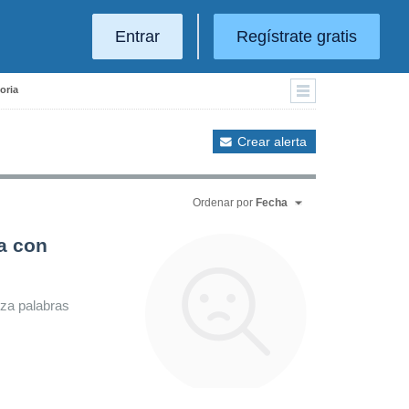
Entrar
Regístrate gratis
oria
Crear alerta
Ordenar por
Fecha
a con
iza palabras