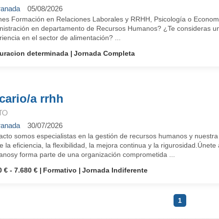
anada
05/08/2026
nes Formación en Relaciones Laborales y RRHH, Psicología o Econom
nistración en departamento de Recursos Humanos? ¿Te consideras una
iencia en el sector de alimentación? ...
uracion determinada
Jornada Completa
cario/a rrhh
TO
anada
30/07/2026
cto somos especialistas en la gestión de recursos humanos y nuestra i
e la eficiencia, la flexibilidad, la mejora continua y la rigurosidad.Ún
nosy forma parte de una organización comprometida ...
 € - 7.680 €
Formativo
Jornada Indiferente
1