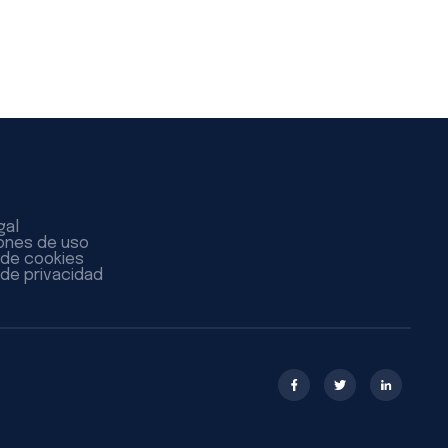
gal
ones de uso
a de cookies
 de privacidad