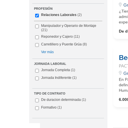
Gr
PROFESIÓN
¿Tie
Relaciones Laborales
(2)
admi
exper
Manipulador y Operario de Montaje
(21)
De d
Reponedor y Cajero
(11)
Carretillero y Puente Grúa
(8)
Ver más
Be
JORNADA LABORAL
PAC
Jornada Completa
(1)
Gr
Jornada Indiferente
(1)
En Pa
defin
Huma
TIPO DE CONTRATO
6.000
De duracion determinada
(1)
Formativo
(1)