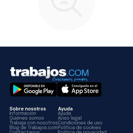
Sobre nosotros
Ayuda
Información
Ayuda
Quiénes somos
Aviso legal
Trabaja con nosotros
Condiciones de uso
Blog de Trabajos.com
Política de cookies
Contáctanos
Política de privacidad