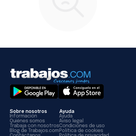
Sobre nosotros
Ayuda
Información
Ayuda
Quiénes somos
Aviso legal
Trabaja con nosotros
Condiciones de uso
Blog de Trabajos.com
Política de cookies
Contáctanos
Política de privacidad