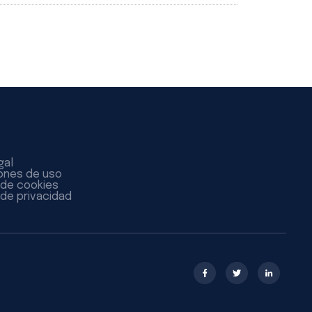
gal
ones de uso
a de cookies
 de privacidad