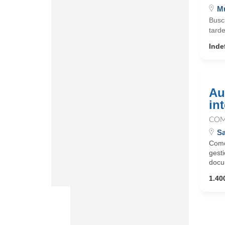
Mu
Busc
tarde
Inde
Au
in
COM
Sa
Como
gesti
docu
1.400