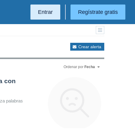
Entrar
Regístrate gratis
Crear alerta
Ordenar por
Fecha
a con
iza palabras